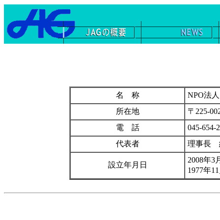
名 称
NPO法
所在地
〒225-
電 話
045-654-
代表者
理事長
2008年
設立年月日
197
7年