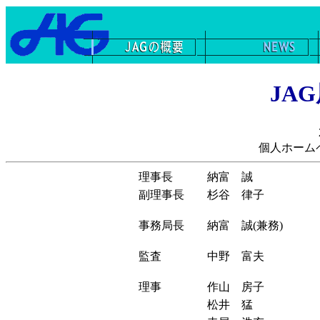
JA
個人ホーム
理事長
納富 誠
副理事長
杉谷 律子
事務局長
納富 誠(兼務)
監査
中野 富夫
理事
作山 房子
松井 猛