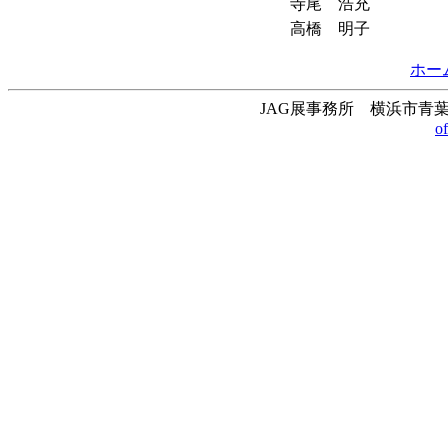
寺尾 浩充
高橋 明子
ホー
JAG展事務所 横浜市青葉区もみの
of