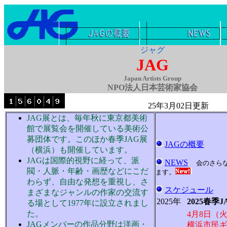
ジャグ
JAG
Japan Artists Group
NPO法人日本芸術家協会
25年3月02日更新
JAG展とは、毎年秋に東京都美術
館で展覧会を開催している美術公
募団体です。このほか春季JAG展
JAGの概要
（横浜）も開催しています。
JAGは国際的視野に経って、派
NEWS
会のさら
閥・人脈・年齢・画歴などにこだ
ます。
わらず、自由な発想を重視し、さ
スケジュール
まざまなジャンルの作家の交流す
2025年
2025春季
る場として1977年に設立されまし
た。
4月8日（
JAGメンバーの作品分野は洋画・
横浜市民