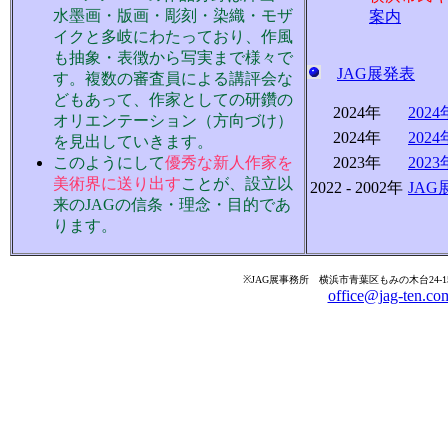
水墨画・版画・彫刻・染織・モザ
案内
イクと多岐にわたっており、作風
も抽象・表徴から写実まで様々で
JAG展発表
す。複数の審査員による講評会な
どもあって、作家としての研鑽の
2024年
202
オリエンテーション（方向づけ）
2024年
20
を見出していきます。
このようにして
優秀な新人作家を
2023年
202
美術界に送り出す
ことが、設立以
2022 - 2002年
JAG
来のJAGの信条・理念・目的であ
ります。
※JAG展事務所 横浜市青葉区もみの木台24-15 Tel
office@jag-ten.co