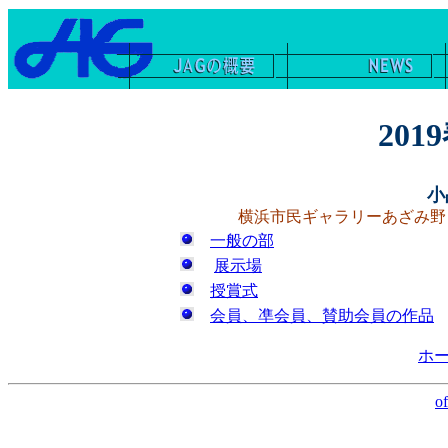
201
小
横浜市民ギャラリーあざみ野 
一般の部
展示場
授賞式
会員、凖会員、賛助会員の作品
ホ
of