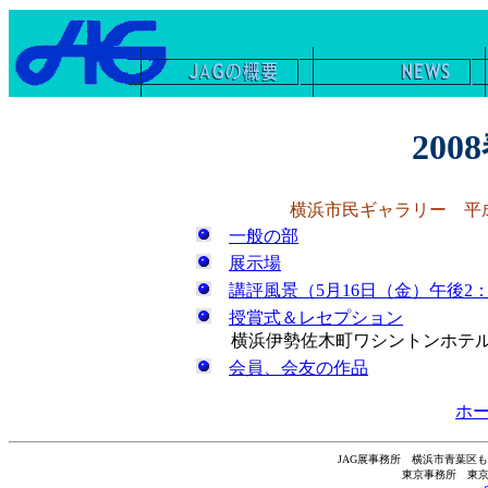
200
横浜市民ギャラリー 平成1
一般の部
展示場
講評風景（5月16日（金）午後2：
授賞式＆レセプション
横浜伊勢佐木町ワシントンホテル（5
会員、会友の作品
ホ
JAG展事務所 横浜市青葉区もみの木台10
東京事務所 東京都品川区