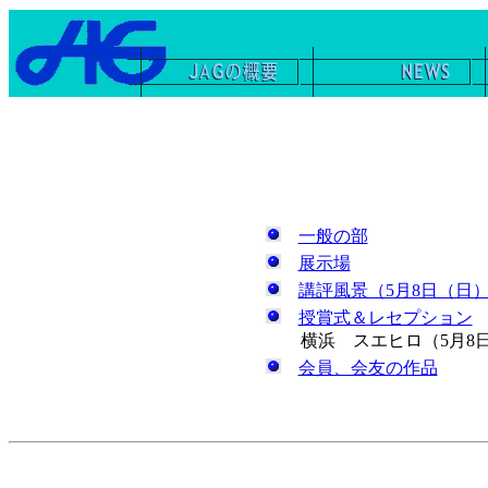
一般の部
展示場
講評風景（5月8日（日）
授賞式＆レセプション
横浜 スエヒロ（5月8日午
会員、会友の作品